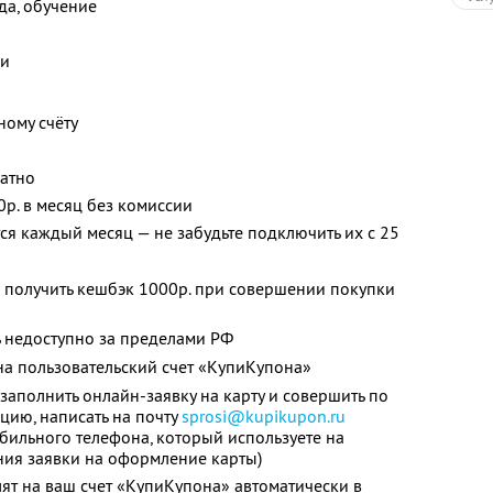
жда, обучение
ки
ному счёту
латно
0р. в месяц без комиссии
я каждый месяц — не забудьте подключить их с 25
 получить кешбэк 1000р. при совершении покупки
 недоступно за пределами РФ
а пользовательский счет «КупиКупона»
заполнить онлайн-заявку на карту и совершить по
цию, написать на почту
sprosi@kupikupon.ru
обильного телефона, который используете на
ния заявки на оформление карты)
ят на ваш счет «КупиКупона» автоматически в