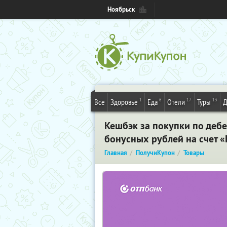
Ноябрьск
1
6
17
13
Все
Здоровье
Еда
Отели
Туры
Д
Кешбэк за покупки по дебе
бонусных рублей на счет 
Главная
ПолучиКупон
Товары