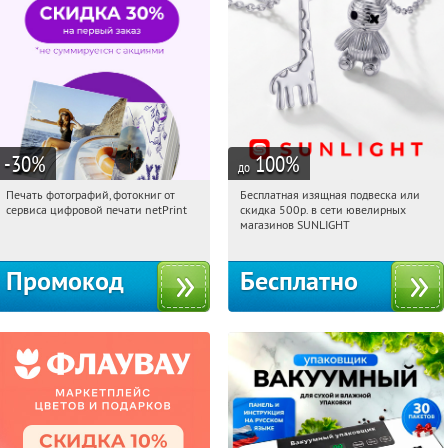
-30
%
100
%
до
Печать фотографий, фотокниг от
Бесплатная изящная подвеска или
22:23:22
Получили:
4
22:23:22
Получили:
73
сервиса цифровой печати netPrint
скидка 500р. в сети ювелирных
Россия
Россия
магазинов SUNLIGHT
Промокод
Бесплатно