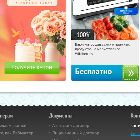
-100
%
Вакууматор для сухих и влажных
22:23:22
Получили:
180
продуктов на маркетплейсе
Россия
Wildberries
Бесплатно
тнёрам
Документы
Кон
елаем акцию!
Агентский договор
spro
е, как Вебмастер
Лицензионный договор
Связ