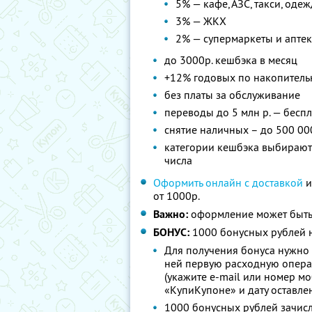
5% — кафе, АЗС, такси, оде
3% — ЖКХ
2% — супермаркеты и апте
до 3000р. кешбэка в месяц
+12% годовых по накопитель
без платы за обслуживание
переводы до 5 млн р. — бесп
снятие наличных – до 500 00
категории кешбэка выбираютс
числа
Оформить онлайн с доставкой
и
от 1000р.
Важно:
оформление может быть
БОНУС:
1000 бонусных рублей н
Для получения бонуса нужно 
ней первую расходную опера
(укажите e-mail или номер м
«КупиКупоне» и дату оставле
1000 бонусных рублей зачисл