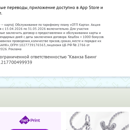
ые переводы, приложение доступно в App Store и
е.
е — карта). Обслуживание по тарифному плану «ОТП Карта». Акция
я с 15.04.2026 по 31.05.2026 включительно. Для участия
вые заключить договор о предоставлении и обслуживании карты и
лендарных дней с даты заключения договора. Кешбэк = 1000 бонусов.
авилах проведения, количестве призов, сроках, месте и порядке их
П БАНК», ОГРН 1027739176563, лицензия ЦБ РФ № 2766 от
2026. Реклама
 ограниченной ответственностью "Кванза Баинг
 1217700499939