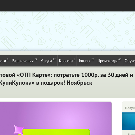
6
24
12
1
26
49
ети
Развлечения
Услуги
Красота
Товары
Промокоды
Обуч
товой «ОТП Карте»: потратьте 1000р. за 30 дней и
«КупиКупона» в подарок! Ноябрьск
Получ
Цена