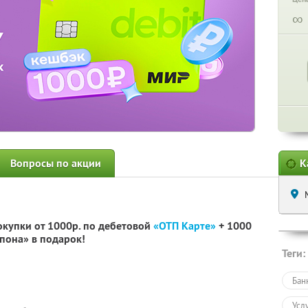
∞
Вопросы по акции
К
окупки от 1000р. по дебетовой
«ОТП Карте»
+ 1000
пона» в подарок!
Теги:
Бан
Усл