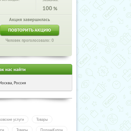
Экономия:
100
%
Акция завершилась
ПОВТОРИТЬ АКЦИЮ
Человек проголосовало: 0
ак нас найти
Москва, Россия
ковские услуги
Товары
уги
Товары
ПолучиКупон