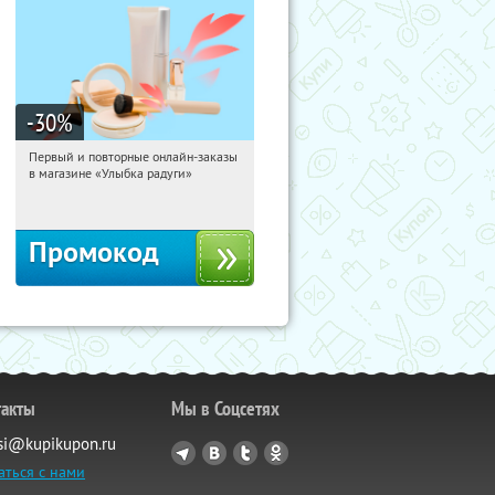
-30
%
Первый и повторные онлайн-заказы
22:23:22
Получили:
2
в магазине «Улыбка радуги»
Россия
Промокод
такты
Мы в Соцсетях
si@kupikupon.ru
аться с нами