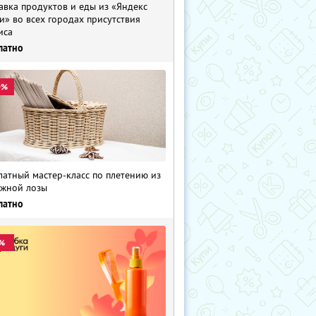
авка продуктов и еды из «Яндекс
и» во всех городах присутствия
иса
латно
0%
латный мастер-класс по плетению из
жной лозы
латно
%