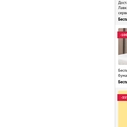
Дост
Лавк
серв
Бесп
-10
Бесп
бума
Бесп
-35