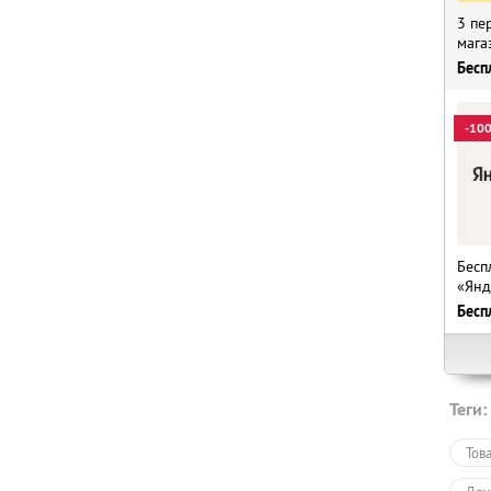
3 пе
мага
Бесп
-10
Бесп
«Янд
Бесп
Теги:
Тов