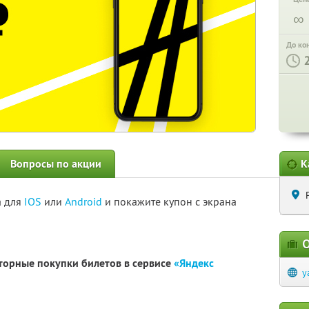
∞
До ко
Вопросы по акции
К
а для
IOS
или
Android
и покажите купон с экрана
О
вторные покупки билетов в сервисе
«Яндекс
y