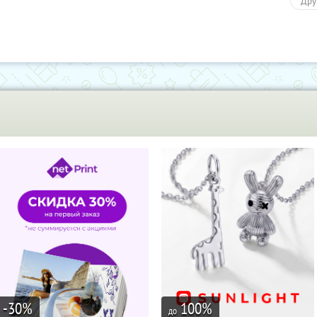
Дру
-30
%
100
%
до