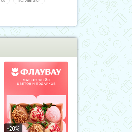
гое
ПолучиКупон
-20
%