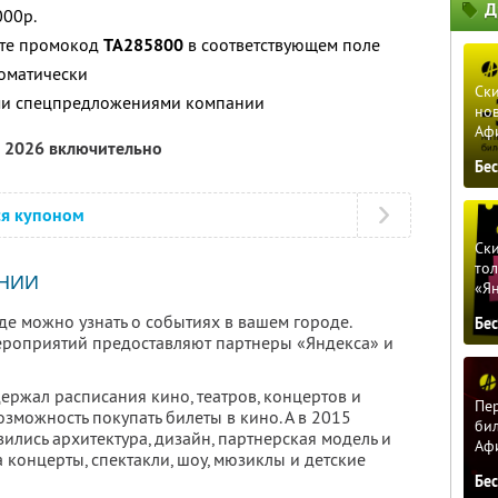
Д
000р.
ите промокод
TA285800
в соответствующем поле
томатически
Ски
ими спецпредложениями компании
нов
Аф
а 2026 включительно
Бе
ся купоном
Ски
тол
НИИ
«Я
где можно узнать о событиях в вашем городе.
Бе
ероприятий предоставляют партнеры «Яндекса» и
держал расписания кино, театров, концертов и
Пер
озможность покупать билеты в кино. А в 2015
бил
лись архитектура, дизайн, партнерская модель и
Аф
а концерты, спектакли, шоу, мюзиклы и детские
Бе