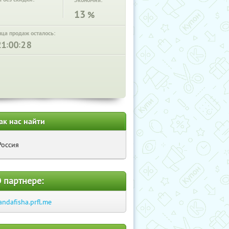
Экономия:
13
%
нца продаж осталось:
:
:
ак нас найти
Россия
 партнере:
andafisha.prfl.me