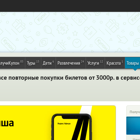
83
13
6
24
12
1
лучиКупон
Туры
Дети
Развлечения
Услуги
Красота
Товары
се повторные покупки билетов от 3000р. в серви
Получ
Цена