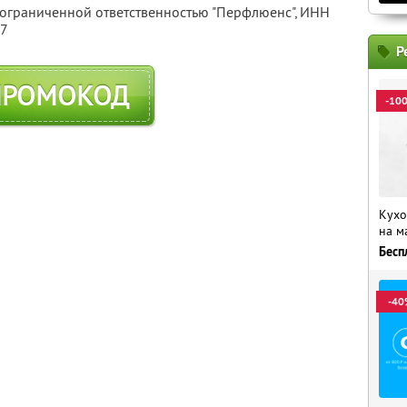
 ограниченной ответственностью "Перфлюенс",
ИНН
57
Р
ПРОМОКОД
-10
Кухо
на м
Бесп
-40