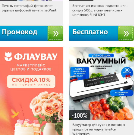
Печать фотографий, фотокниг от
Бесплатная изящная подвеска или
00:00:22
Получили:
4
00:00:22
Получили:
73
сервиса цифровой печати netPrint
скидка 500р. в сети ювелирных
Россия
Россия
магазинов SUNLIGHT
Промокод
Бесплатно
-100
%
Вакууматор для сухих и влажных
00:00:22
Получили:
180
продуктов на маркетплейсе
Россия
Wildberries