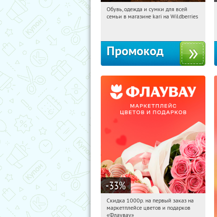
Обувь, одежда и сумки для всей
00:00:22
Получили:
30
семьи в магазине kari на Wildberries
Россия
Промокод
-33
%
Скидка 1000р. на первый заказ на
00:00:22
Получили:
18
маркетплейсе цветов и подарков
Россия
«Флаувау»