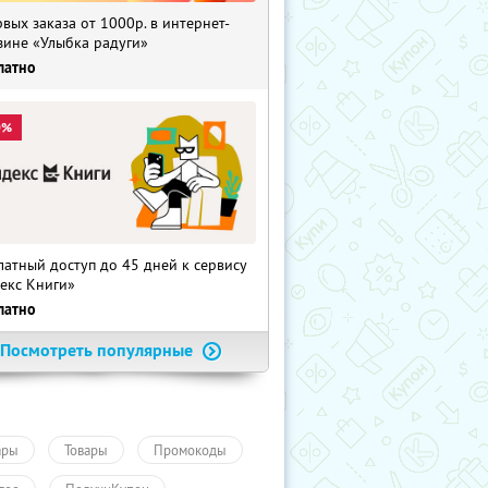
рвых заказа от 1000р. в интернет-
зине «Улыбка радуги»
латно
0%
латный доступ до 45 дней к сервису
екс Книги»
латно
Посмотреть популярные
ары
Товары
Промокоды