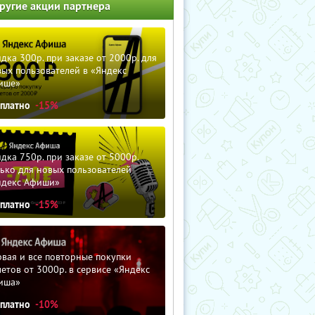
ругие акции партнера
дка 300р. при заказе от 2000р. для
ых пользователей в «Яндекс
ише»
сплатно
-15%
дка 750р. при заказе от 5000р.
ько для новых пользователей
ндекс Афиши»
сплатно
-15%
вая и все повторные покупки
етов от 3000р. в сервисе «Яндекс
иша»
сплатно
-10%