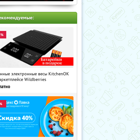
екомендуемые:
0%
нные электронные весы KitchenOK
аркетплейсе Wildberries
латно
%