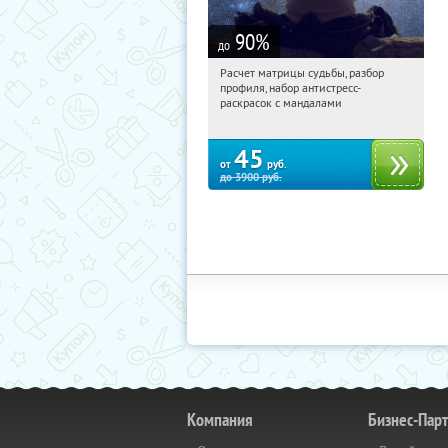
90
%
до
Расчет матрицы судьбы, разбор
06:35:01
Купили:
29
профиля, набор антистресс-
Россия
раскрасок с мандалами
45
от
руб.
до
3900
руб.
Компания
Бизнес-Пар