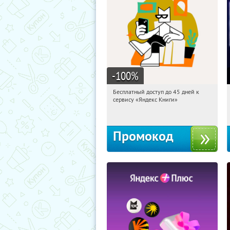
-100
%
Бесплатный доступ до 45 дней к
06:35:01
Получи первым!
сервису «Яндекс Книги»
Россия
Промокод