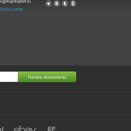
si@kupikupon.ru
аться с нами