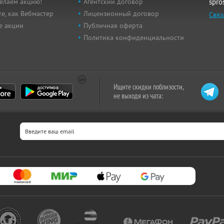
елаем акцию!
Агентский договор
spro
е, как Вебмастер
Лицензионный договор
Связ
е акции
Публичная оферта
Политика конфиденциальности
Ищите скидки поблизости,
не выходя из чата: