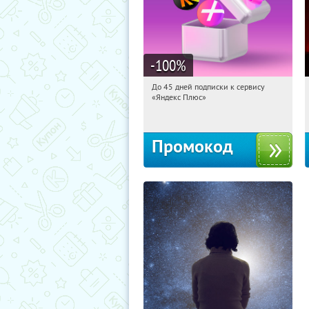
-100
%
До 45 дней подписки к сервису
06:35:01
Получили:
19
«Яндекс Плюс»
Россия
Промокод