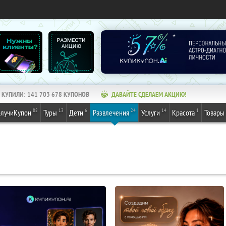
КУПИЛИ:
141 703 678
КУПОНОВ
ДАВАЙТЕ СДЕЛАЕМ АКЦИЮ!
88
13
6
24
14
1
лучиКупон
Туры
Дети
Развлечения
Услуги
Красота
Товары