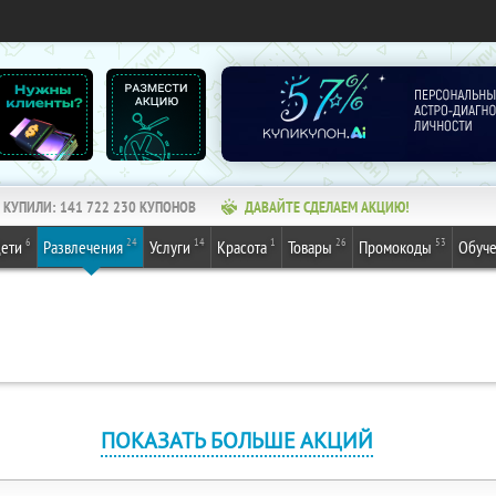
КУПИЛИ:
141 722 230
КУПОНОВ
ДАВАЙТЕ СДЕЛАЕМ АКЦИЮ!
6
24
14
1
26
53
ети
Развлечения
Услуги
Красота
Товары
Промокоды
Обуч
ПОКАЗАТЬ БОЛЬШЕ АКЦИЙ