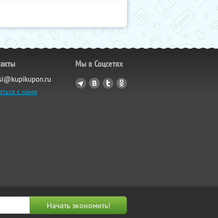
такты
Мы в Соцсетях
si@kupikupon.ru
аться с нами