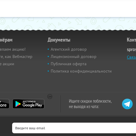
тнёрам
Документы
Кон
елаем акцию!
Агентский договор
spro
е, как Вебмастер
Лицензионный договор
Связ
е акции
Публичная оферта
Политика конфиденциальности
Ищите скидки поблизости,
не выходя из чата: