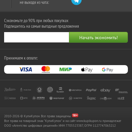
не выходя из чата:
Сэкономьте до 90% при любых покупках
Подпишитесь на самые выгодные предложения
Принимаем к оплате:
2010-2026 © КупиКупон. Все права защищены.
Все права на товарный знак "КупиКупон" и на сайт www.kupikupon.ru принадлежат
OOO «Агентство цифровых решений» ИНН 7705523387, ОГРН 1127747063212