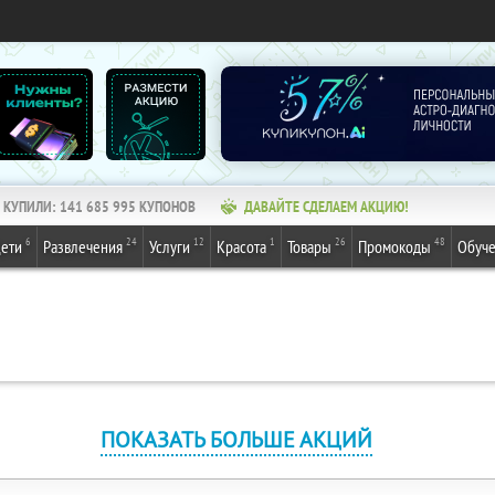
КУПИЛИ:
141 685 995
КУПОНОВ
ДАВАЙТЕ СДЕЛАЕМ АКЦИЮ!
6
24
12
1
26
48
ети
Развлечения
Услуги
Красота
Товары
Промокоды
Обуч
ПОКАЗАТЬ БОЛЬШЕ АКЦИЙ