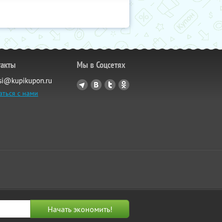
такты
Мы в Соцсетях
si@kupikupon.ru
аться с нами