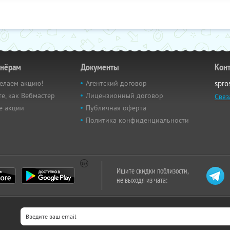
тнёрам
Документы
Кон
елаем акцию!
Агентский договор
spro
е, как Вебмастер
Лицензионный договор
Связ
е акции
Публичная оферта
Политика конфиденциальности
Ищите скидки поблизости,
не выходя из чата: