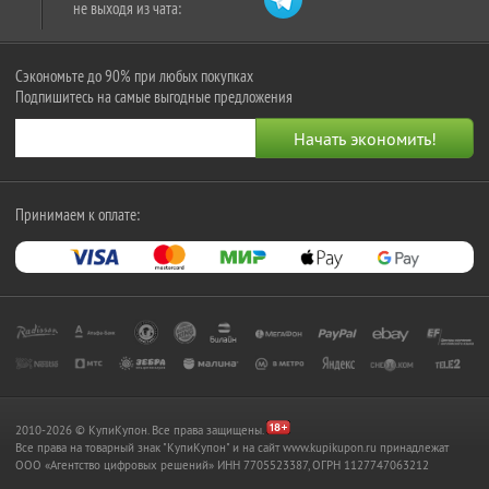
не выходя из чата:
Сэкономьте до 90% при любых покупках
Подпишитесь на самые выгодные предложения
Принимаем к оплате:
2010-2026 © КупиКупон. Все права защищены.
Все права на товарный знак "КупиКупон" и на сайт www.kupikupon.ru принадлежат
OOO «Агентство цифровых решений» ИНН 7705523387, ОГРН 1127747063212