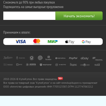
Сэкономьте до 90% при любых покупках
Подпишитесь на самые выгодные предложения
Принимаем к оплате:
2010-2026 © КупиКупон. Все права защищены.
Все права на товарный знак "КупиКупон" и на сайт www.kupikupon.ru принадлежат
OOO «Агентство цифровых решений» ИНН 7705523387, ОГРН 1127747063212