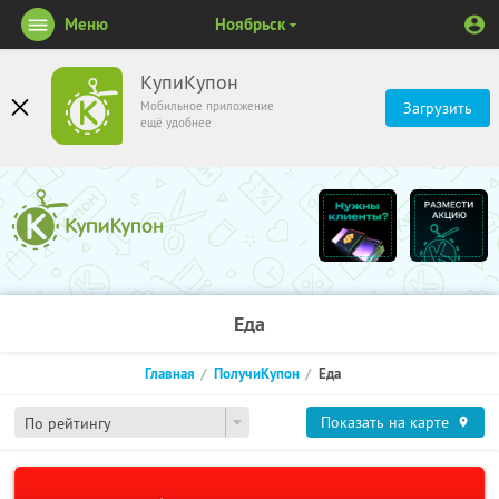
Меню
Ноябрьск
КупиКупон
Мобильное приложение
Загрузить
ещё удобнее
Еда
Главная
ПолучиКупон
Еда
Показать на карте
По рейтингу