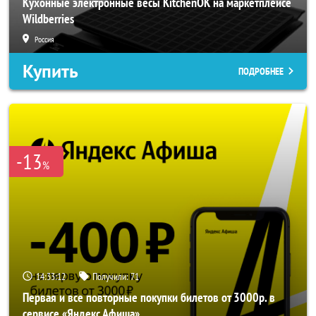
Кухонные электронные весы KitchenOK на маркетплейсе
Wildberries
Россия
Купить
ПОДРОБНЕЕ
-13
%
14:33:10
Получили:
71
Первая и все повторные покупки билетов от 3000р. в
сервисе «Яндекс Афиша»