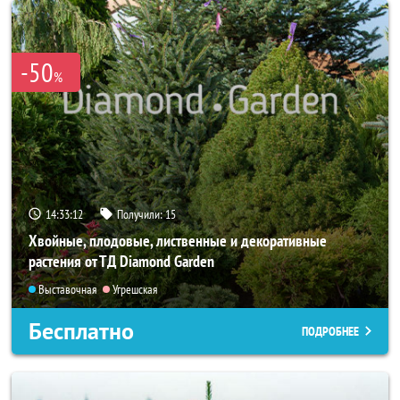
-50
%
14:33:10
Получили:
15
Хвойные, плодовые, лиственные и декоративные
растения от ТД Diamond Garden
Выставочная
Угрешская
Бесплатно
ПОДРОБНЕЕ