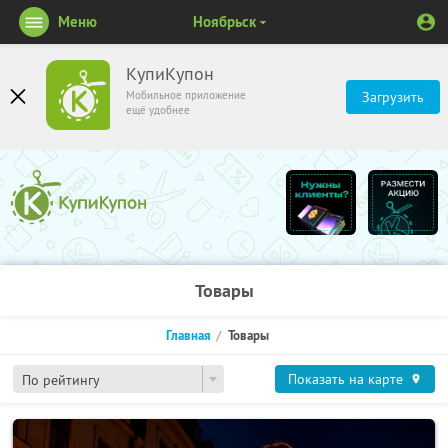
Меню
Ноябрьск
КупиКупон
Мобильное приложение
Загрузить
ещё удобнее
Товары
Главная
Товары
Показать на карте
По рейтингу