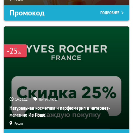
Промокод
ПОДРОБНЕЕ
-25
%
14:33:10
Получили:
1
Натуральная косметика и парфюмерия в интернет-
магазине Ив Роше
Россия