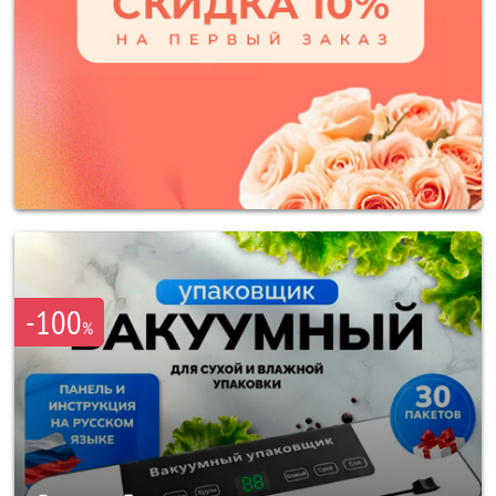
-100
%