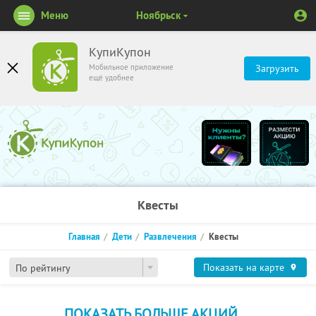
Меню
Ноябрьск
КупиКупон
Мобильное приложение
Загрузить
ещё удобнее
Квесты
Главная
Дети
Развлечения
Квесты
Показать на карте
По рейтингу
ПОКАЗАТЬ БОЛЬШЕ АКЦИЙ