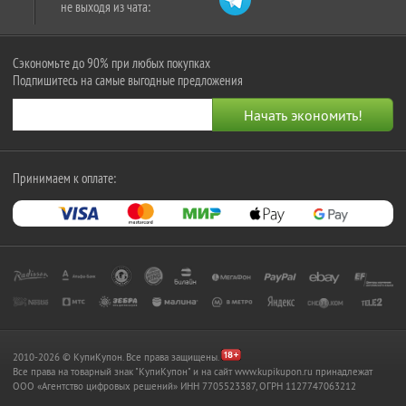
не выходя из чата:
Сэкономьте до 90% при любых покупках
Подпишитесь на самые выгодные предложения
Принимаем к оплате:
2010-2026 © КупиКупон. Все права защищены.
Все права на товарный знак "КупиКупон" и на сайт www.kupikupon.ru принадлежат
OOO «Агентство цифровых решений» ИНН 7705523387, ОГРН 1127747063212