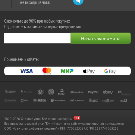
не выходя из чата:
Сэкономьте до 90% при любых покупках
Подпишитесь на самые выгодные предложения
Принимаем к оплате:
2010-2026 © КупиКупон. Все права защищены.
Все права на товарный знак "КупиКупон" и на сайт www.kupikupon.ru принадлежат
OOO «Агентство цифровых решений» ИНН 7705523387, ОГРН 1127747063212