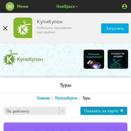
Меню
Ноябрьск
КупиКупон
Мобильное приложение
Загрузить
ещё удобнее
Туры
Главная
ПолучиКупон
Туры
Показать на карте
По рейтингу