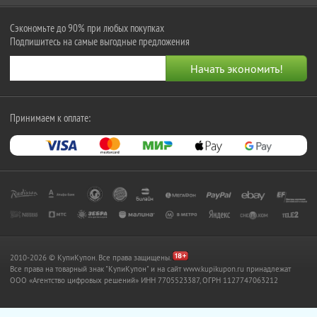
Сэкономьте до 90% при любых покупках
Подпишитесь на самые выгодные предложения
Принимаем к оплате:
2010-2026 © КупиКупон. Все права защищены.
Все права на товарный знак "КупиКупон" и на сайт www.kupikupon.ru принадлежат
OOO «Агентство цифровых решений» ИНН 7705523387, ОГРН 1127747063212