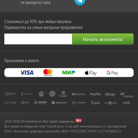
не выходя из чата:
Сэкономьте до 90% при любых покупках
Подпишитесь на самые выгодные предложения
Принимаем к оплате:
2010-2026 © КупиКупон. Все права защищены.
Все права на товарный знак "КупиКупон" и на сайт www.kupikupon.ru принадлежат
OOO «Агентство цифровых решений» ИНН 7705523387, ОГРН 1127747063212