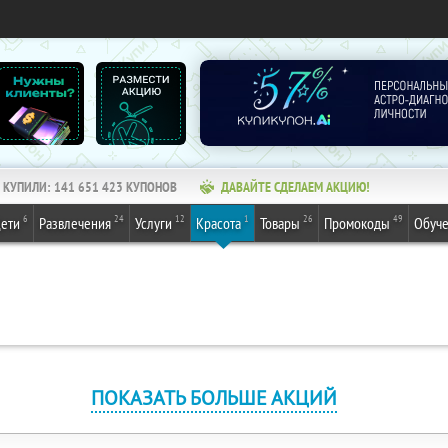
КУПИЛИ:
141 651 423
КУПОНОВ
ДАВАЙТЕ СДЕЛАЕМ АКЦИЮ!
6
24
12
1
26
49
ети
Развлечения
Услуги
Красота
Товары
Промокоды
Обуч
ПОКАЗАТЬ БОЛЬШЕ АКЦИЙ