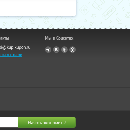
такты
Мы в Соцсетях
si@kupikupon.ru
аться с нами