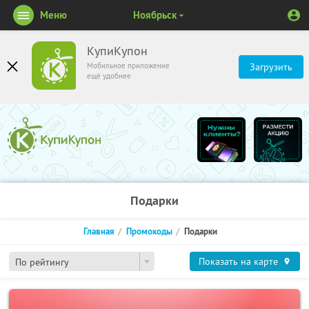
Меню
Ноябрьск
КупиКупон
Мобильное приложение
Загрузить
ещё удобнее
Подарки
Главная
Промокоды
Подарки
Показать на карте
По рейтингу