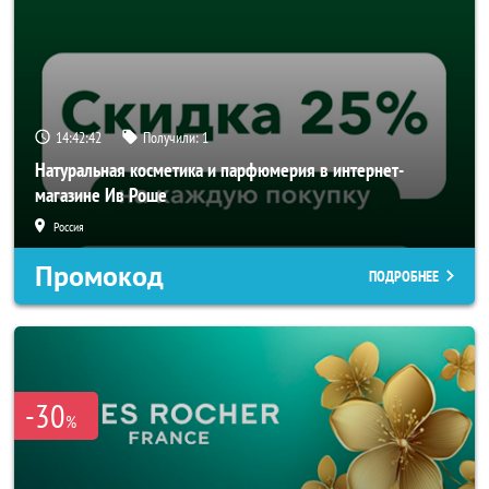
14:42:42
Получили:
1
Натуральная косметика и парфюмерия в интернет-
магазине Ив Роше
Россия
Промокод
ПОДРОБНЕЕ
-30
%