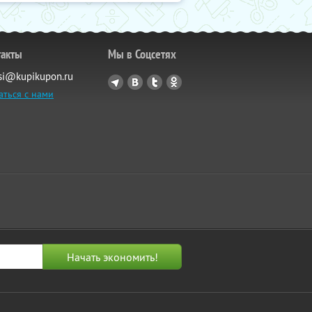
такты
Мы в Соцсетях
si@kupikupon.ru
аться с нами