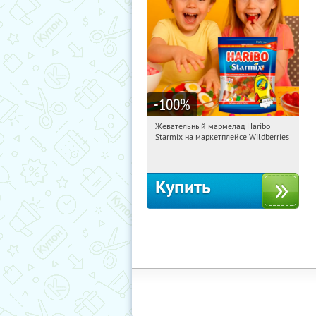
-100
%
Жевательный мармелад Haribo
12:00:54
Получили:
613
Starmix на маркетплейсе Wildberries
Россия
Купить