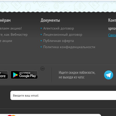
тнёрам
Документы
Кон
елаем акцию!
Агентский договор
spro
е, как Вебмастер
Лицензионный договор
Связ
е акции
Публичная оферта
Политика конфиденциальности
Ищите скидки поблизости,
не выходя из чата: