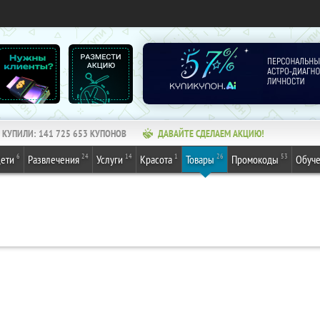
КУПИЛИ:
141 725 653
КУПОНОВ
ДАВАЙТЕ СДЕЛАЕМ АКЦИЮ!
6
24
14
1
26
53
ети
Развлечения
Услуги
Красота
Товары
Промокоды
Обуч