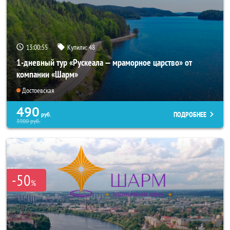
13:00:53
Купили:
48
1-дневный тур «Рускеала — мраморное царство» от
компании «Шарм»
Достоевская
490
ПОДРОБНЕЕ
руб.
3900
руб.
-50
%