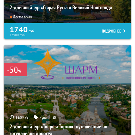
2-дневный тур «Старая Русса и Великий Новгород»
Достоевская
1740
ПОДРОБНЕЕ
руб.
13900
руб.
-50
%
13:00:53
Купили:
30
2-дневный тур «Тверь и Торжок: путешествие по
государевой дороге»