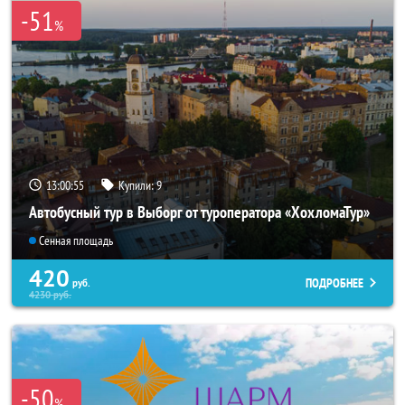
-51
%
13:00:53
Купили:
9
Автобусный тур в Выборг от туроператора «ХохломаТур»
Сенная площадь
420
ПОДРОБНЕЕ
руб.
4230
руб.
-50
%