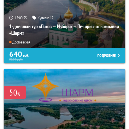
13:00:53
Купили:
12
1-дневный тур «Псков — Изборск — Печоры» от компании
«Шарм»
Достоевская
640
ПОДРОБНЕЕ
руб.
5100
руб.
-50
%