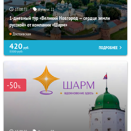
13:00:53
Купили:
22
1-дневный тур «Великий Новгород — сердце земли
русской» от компании «Шарм»
Достоевская
420
ПОДРОБНЕЕ
руб.
3300
руб.
-50
%