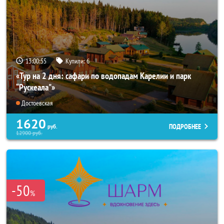
13:00:53
Купили:
6
«Тур на 2 дня: сафари по водопадам Карелии и парк
“Рускеала"»
Достоевская
1620
ПОДРОБНЕЕ
руб.
12900
руб.
-50
%