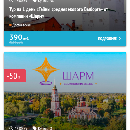
13:00:53
Купили:
58
Тур на 1 день «Тайны средневекового Выборга» от
компании «Шарм»
Достоевская
390
ПОДРОБНЕЕ
руб.
3100
руб.
-50
%
13:00:53
Купили:
8