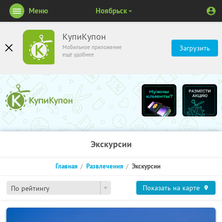
Меню
Ноябрьск
КупиКупон
Мобильное приложение
Загрузить
ещё удобнее
Экскурсии
Главная
Развлечения
Экскурсии
Показать на карте
По рейтингу