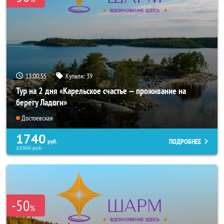
13:00:53
Купили:
39
Тур на 2 дня «Карельское счастье — проживание на
берегу Ладоги»
Достоевская
1740
ПОДРОБНЕЕ
руб.
13900
руб.
-50
%