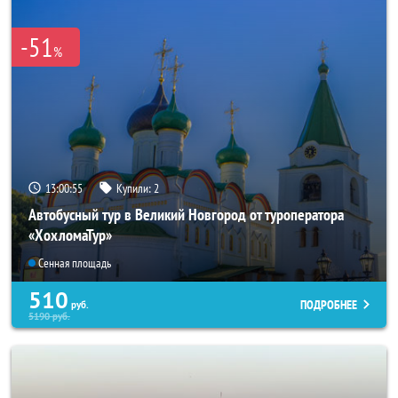
-51
%
13:00:53
Купили:
2
Автобусный тур в Великий Новгород от туроператора
«ХохломаТур»
Сенная площадь
510
ПОДРОБНЕЕ
руб.
5190
руб.