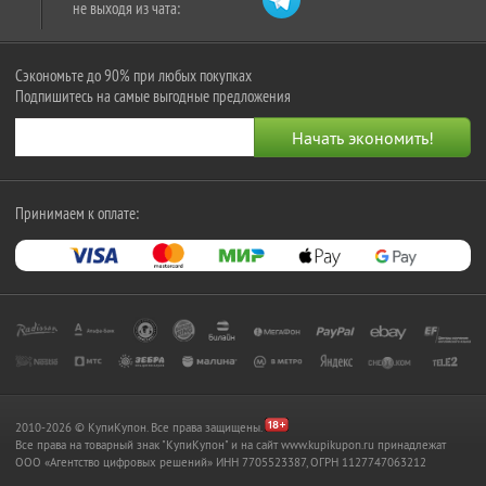
не выходя из чата:
Сэкономьте до 90% при любых покупках
Подпишитесь на самые выгодные предложения
Принимаем к оплате:
2010-2026 © КупиКупон. Все права защищены.
Все права на товарный знак "КупиКупон" и на сайт www.kupikupon.ru принадлежат
OOO «Агентство цифровых решений» ИНН 7705523387, ОГРН 1127747063212