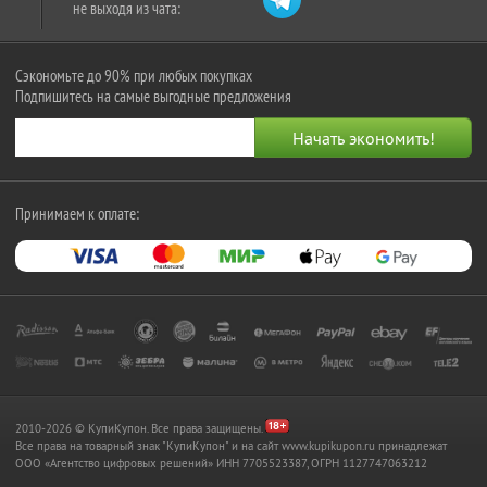
не выходя из чата:
Сэкономьте до 90% при любых покупках
Подпишитесь на самые выгодные предложения
Принимаем к оплате:
2010-2026 © КупиКупон. Все права защищены.
Все права на товарный знак "КупиКупон" и на сайт www.kupikupon.ru принадлежат
OOO «Агентство цифровых решений» ИНН 7705523387, ОГРН 1127747063212