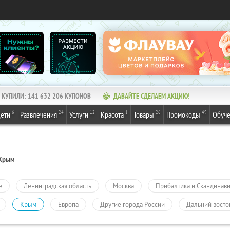
КУПИЛИ:
141 632 206
КУПОНОВ
ДАВАЙТЕ СДЕЛАЕМ АКЦИЮ!
6
24
12
1
26
49
ети
Развлечения
Услуги
Красота
Товары
Промокоды
Обуч
Крым
е
Ленинградская область
Москва
Прибалтика и Скандинав
Крым
Европа
Другие города России
Дальний восто