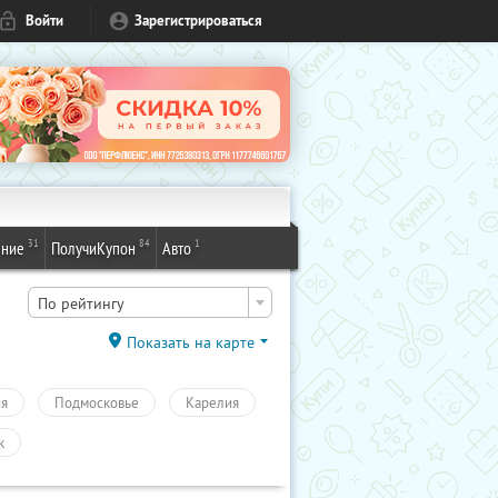
Войти
Зарегистрироваться
31
84
1
ение
ПолучиКупон
Авто
По рейтингу
Показать на карте
ия
Подмосковье
Карелия
к