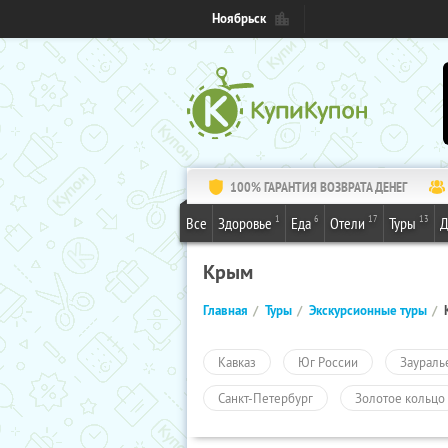
Ноябрьск
100% ГАРАНТИЯ ВОЗВРАТА ДЕНЕГ
1
6
17
13
Все
Здоровье
Еда
Отели
Туры
Д
Крым
Главная
Туры
Экскурсионные туры
Кавказ
Юг России
Заураль
Санкт-Петербург
Золотое кольцо