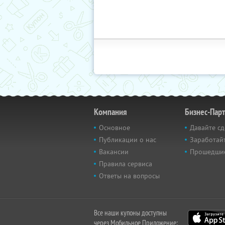
Компания
Бизнес-Пар
Основное
Давайте сд
Публикации о нас
Заработайт
Вакансии
Прошедши
Правила сервиса
Ответы на вопросы
Все наши купоны доступны
через Мобильное Приложение: