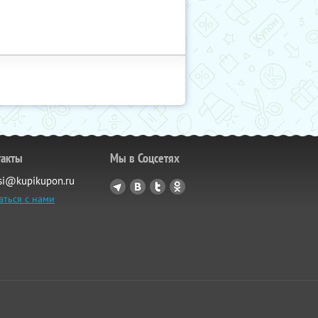
такты
Мы в Соцсетях
si@kupikupon.ru
аться с нами