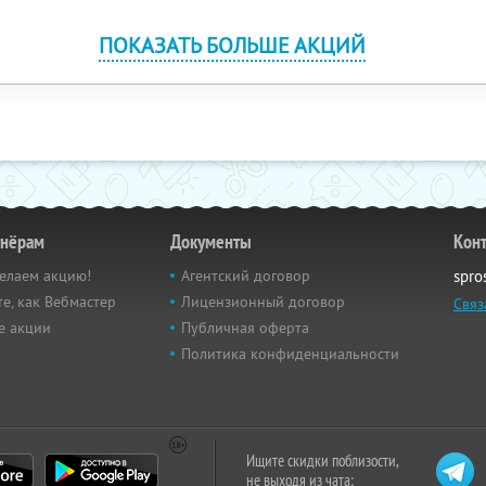
ПОКАЗАТЬ БОЛЬШЕ АКЦИЙ
тнёрам
Документы
Кон
елаем акцию!
Агентский договор
spro
е, как Вебмастер
Лицензионный договор
Связ
е акции
Публичная оферта
Политика конфиденциальности
Ищите скидки поблизости,
не выходя из чата: