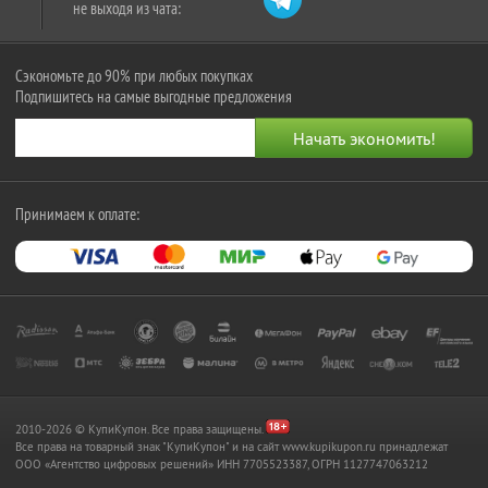
не выходя из чата:
Сэкономьте до 90% при любых покупках
Подпишитесь на самые выгодные предложения
Принимаем к оплате:
2010-2026 © КупиКупон. Все права защищены.
Все права на товарный знак "КупиКупон" и на сайт www.kupikupon.ru принадлежат
OOO «Агентство цифровых решений» ИНН 7705523387, ОГРН 1127747063212