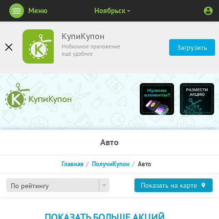
Меню
Ноябрьск
КупиКупон
Мобильное приложение
Загрузить
ещё удобнее
Авто
Главная
ПолучиКупон
Авто
Показать на карте
По рейтингу
ПОКАЗАТЬ БОЛЬШЕ АКЦИЙ