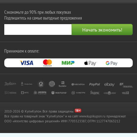
Сэкономьте до 90% при любых покупках
Подпишитесь на самые выгодные предложения
Принимаем к оплате:
2010-2026 © КупиКупон. Все права защищены.
Все права на товарный знак "КупиКупон" и на сайт www.kupikupon.ru принадлежат
OOO «Агентство цифровых решений» ИНН 7705523387, ОГРН 1127747063212