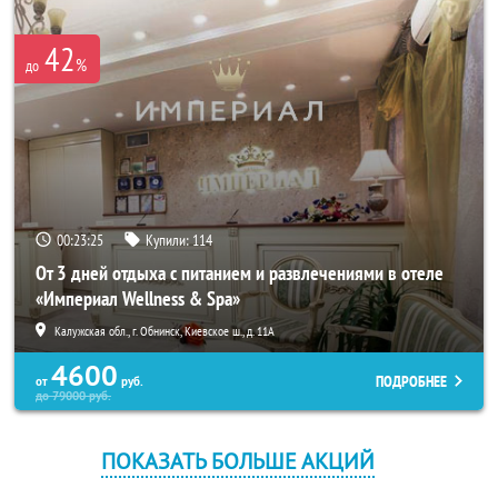
42
%
до
00:23:25
Купили:
114
От 3 дней отдыха с питанием и развлечениями в отеле
«Империал Wellness & Spa»
Калужская обл., г. Обнинск, Киевское ш., д. 11А
4600
ПОДРОБНЕЕ
от
руб.
до
79000
руб.
ПОКАЗАТЬ БОЛЬШЕ АКЦИЙ