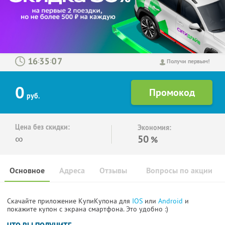
:
:
Получи первым!
0
руб.
Цена без скидки:
Экономия:
∞
50
%
Основное
Адреса
Отзывы
Вопросы по акции
Скачайте приложение КупиКупона для
IOS
или
Android
и
покажите купон с экрана смартфона. Это удобно :)