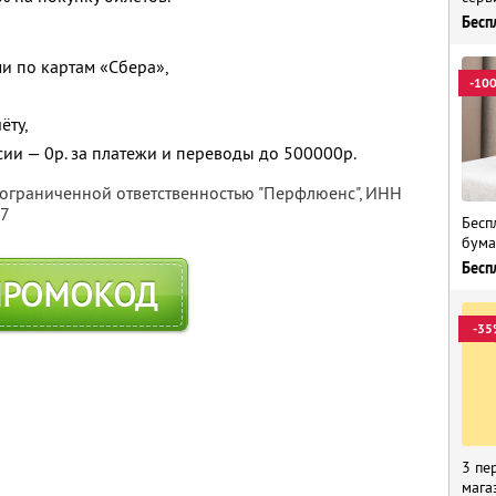
Бесп
и по картам «Сбера»,
-10
ёту,
сии — 0р. за платежи и переводы до 500000р.
 ограниченной ответственностью "Перфлюенс",
ИНН
57
Бесп
бума
Бесп
ПРОМОКОД
-35
3 пе
мага