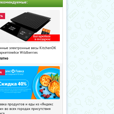
екомендуемые:
0%
нные электронные весы KitchenOK
аркетплейсе Wildberries
латно
%
авка продуктов и еды из «Яндекс
и» во всех городах присутствия
иса