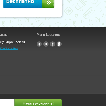
Бесплатно
такты
Мы в Соцсетях
si@kupikupon.ru
аться с нами