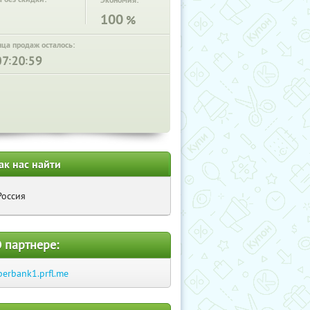
Экономия:
100
%
нца продаж осталось:
:
:
ак нас найти
Россия
 партнере:
berbank1.prfl.me