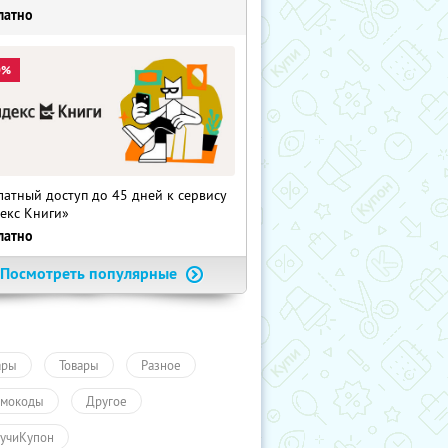
латно
0%
латный доступ до 45 дней к сервису
екс Книги»
латно
Посмотреть популярные
ары
Товары
Разное
мокоды
Другое
учиКупон