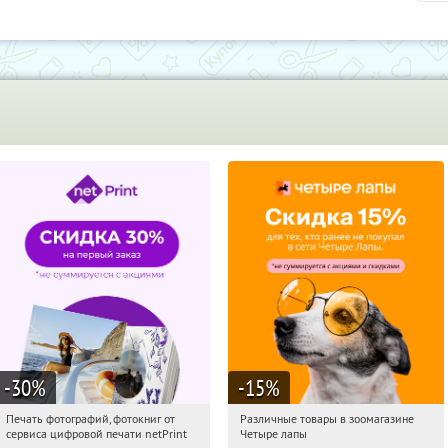
-30
%
-15
%
Печать фотографий, фотокниг от
Различные товары в зоомагазине
10:20:55
Получили:
4
10:20:55
Получи первым!
сервиса цифровой печати netPrint
Четыре лапы
Россия
Россия