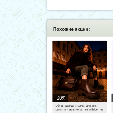
Похожие акции:
-30
%
Обувь, одежда и сумки для всей
10:20:55
Получили:
32
семьи в магазине kari на Wildberries
Россия