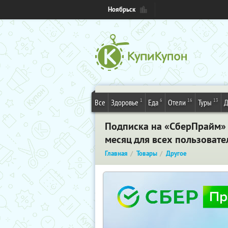
Ноябрьск
1
6
16
13
Все
Здоровье
Еда
Отели
Туры
Д
Подписка на «СберПрайм» н
месяц для всех пользовате
Главная
Товары
Другое