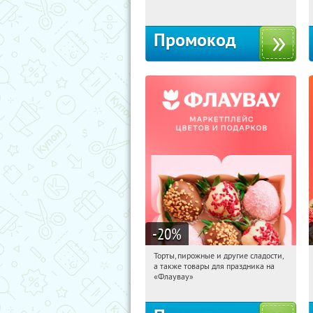
Промокод
-20
%
Торты, пирожные и другие сладости,
10:20:55
Получили:
6
а также товары для праздника на
Россия
«Флаувау»