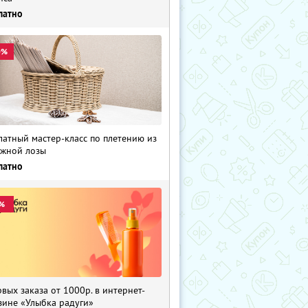
латно
0%
латный мастер-класс по плетению из
жной лозы
латно
%
рвых заказа от 1000р. в интернет-
зине «Улыбка радуги»