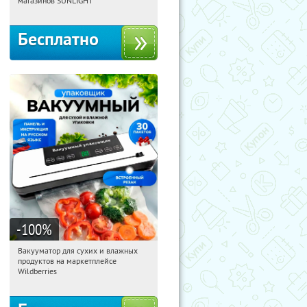
магазинов SUNLIGHT
Бесплатно
-100
%
Вакууматор для сухих и влажных
10:20:55
Получили:
190
продуктов на маркетплейсе
Россия
Wildberries