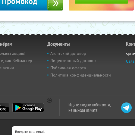
Промокод
тнёрам
Документы
Кон
елаем акцию!
Агентский договор
spro
е, как Вебмастер
Лицензионный договор
Связ
е акции
Публичная оферта
Политика конфиденциальности
Ищите скидки поблизости,
не выходя из чата: