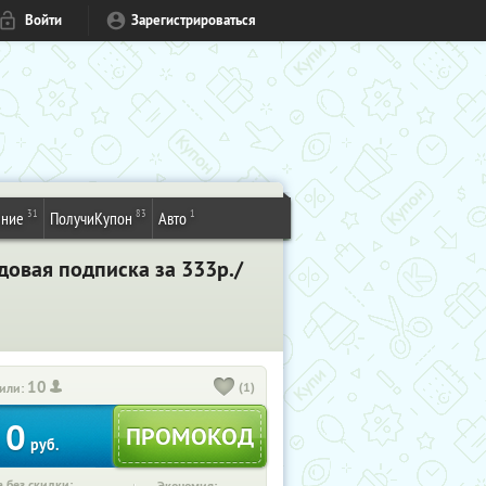
Войти
Зарегистрироваться
31
83
1
ение
ПолучиКупон
Авто
довая подписка за 333р./
10
(1)
или:
0
руб.
 без скидки: