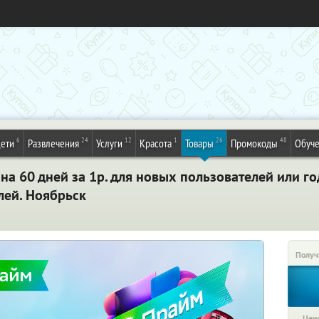
6
24
12
1
26
48
ети
Развлечения
Услуги
Красота
Товары
Промокоды
Обуч
а 60 дней за 1р. для новых пользователей или го
лей. Ноябрьск
Получ
Цена