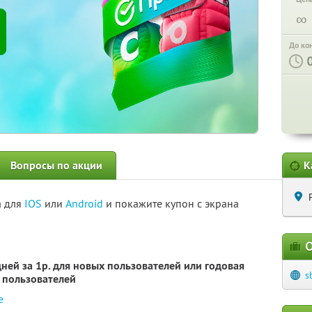
∞
До ко
Вопросы по акции
К
а для
IOS
или
Android
и покажите купон с экрана
О
ней за 1р. для новых пользователей или годовая
s
х пользователей
е