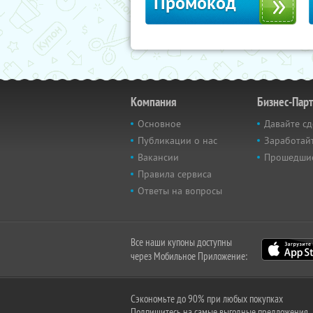
Промокод
Компания
Бизнес-Пар
Основное
Давайте сд
Публикации о нас
Заработайт
Вакансии
Прошедши
Правила сервиса
Ответы на вопросы
Все наши купоны доступны
через Мобильное Приложение:
Сэкономьте до 90% при любых покупках
Подпишитесь на самые выгодные предложения