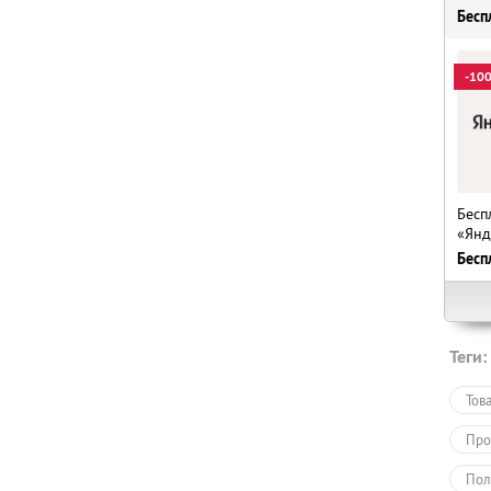
Бесп
-10
Бесп
«Янд
Бесп
Теги:
Тов
Про
Пол