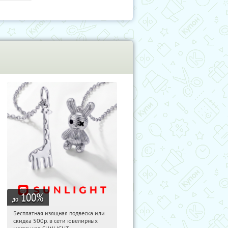
100
%
до
Бесплатная изящная подвеска или
10:20:55
Получили:
74
скидка 500р. в сети ювелирных
Россия