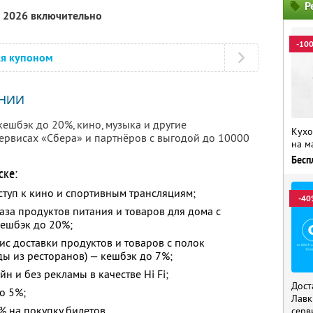
Р
а 2026 включительно
-10
ся купоном
НИИ
шбэк до 20%, кино, музыка и другие
Кухо
рвисах «Сбера» и партнёров с выгодой до 10000
на м
Бесп
ске:
ступ к кино и спортивным трансляциям;
-40
каза продуктов питания и товаров для дома с
кешбэк до 20%;
ис доставки продуктов и товаров с полок
еды из ресторанов) — кешбэк до 7%;
н и без рекламы в качестве Hi Fi;
Дост
о 5%;
Лавк
 на покупку билетов.
серв