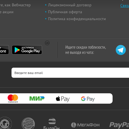
е, как Вебмастер
Лицензионный договор
Связ
е акции
Публичная оферта
Политика конфиденциальности
Ищите скидки поблизости,
не выходя из чата: