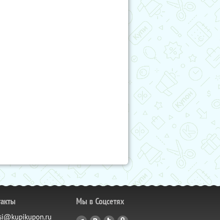
такты
Мы в Соцсетях
si@kupikupon.ru