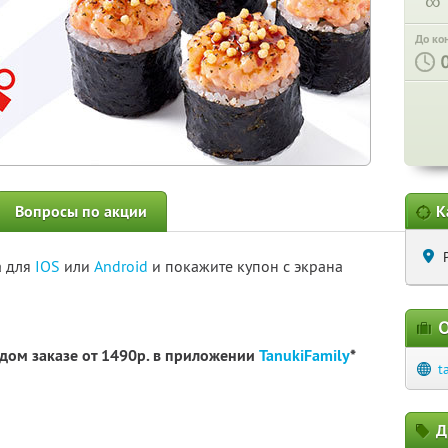
∞
До ко
Вопросы по акции
К
а для
IOS
или
Android
и покажите купон с экрана
О
дом заказе от 1490р. в приложении
TanukiFamily
*
t
Д