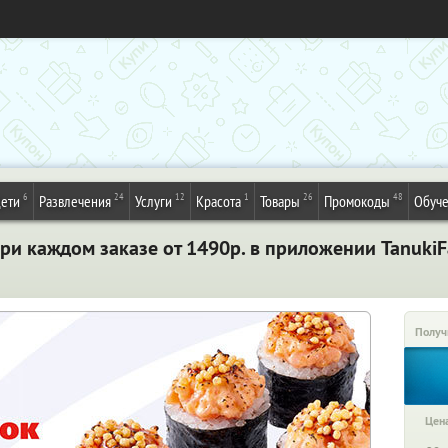
6
24
12
1
26
48
ети
Развлечения
Услуги
Красота
Товары
Промокоды
Обуч
ри каждом заказе от 1490р. в приложении TanukiF
Получ
Цена