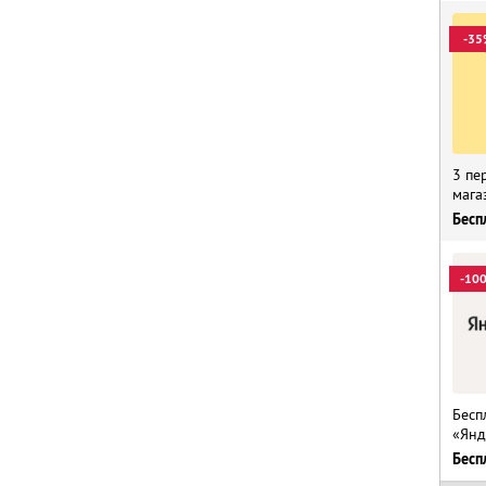
-35
3 пе
мага
Бесп
-10
Бесп
«Янд
Бесп