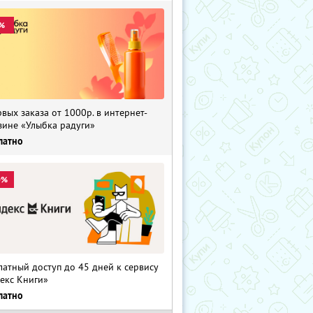
%
рвых заказа от 1000р. в интернет-
зине «Улыбка радуги»
латно
0%
латный доступ до 45 дней к сервису
екс Книги»
латно