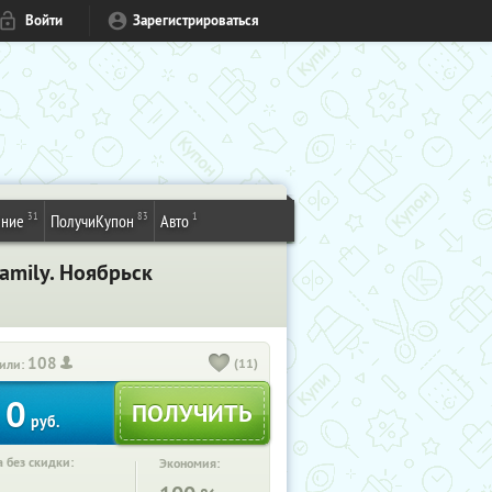
Войти
Зарегистрироваться
31
83
1
ение
ПолучиКупон
Авто
amily. Ноябрьск
108
(11)
или:
0
руб.
 без скидки:
Экономия: