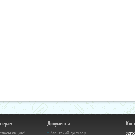
тнёрам
Документы
Кон
елаем акцию!
Агентский договор
spro