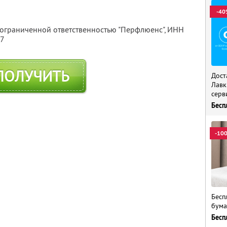
-40
 ограниченной ответственностью "Перфлюенс",
ИНН
57
ПОЛУЧИТЬ
Дост
Лавк
серв
Бесп
-10
Бесп
бума
Бесп