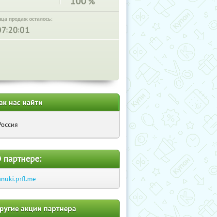
100
%
нца продаж осталось:
:
:
ак нас найти
Россия
 партнере:
anuki.prfl.me
ругие акции партнера