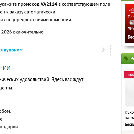
, укажите промокод
VA2114
в соответствующем поле
н к заказу автоматически
Пер
ими спецпредложениями компании
Tan
др
а 2026 включительно
Бе
ся купоном
Р
НИИ
-10
мических удовольствий! Здесь вас ждут:
цепты,
обом,
Кухо
на м
е,
Бесп
 подарки.