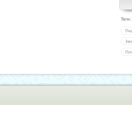
Теги:
Пиц
Зак
Пол