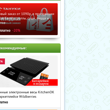
вый заказ от 1090р. в приложении
ukiFamily: роллы, суши, пицца и
угое
сплатно
-20%
екомендуемые:
0%
нные электронные весы KitchenOK
аркетплейсе Wildberries
латно