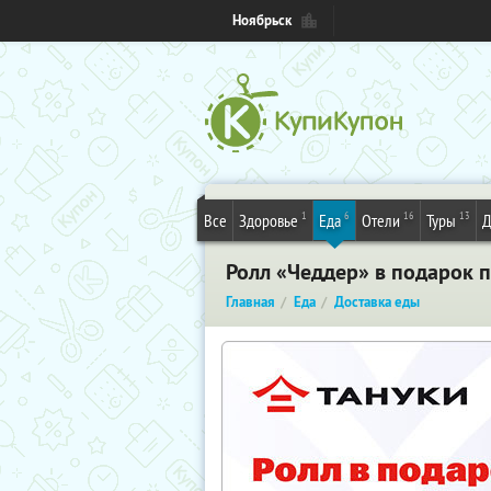
Ноябрьск
1
6
16
13
Все
Здоровье
Еда
Отели
Туры
Д
Ролл «Чеддер» в подарок п
Главная
Еда
Доставка еды