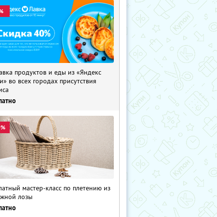
%
авка продуктов и еды из «Яндекс
и» во всех городах присутствия
иса
латно
0%
латный мастер-класс по плетению из
жной лозы
латно