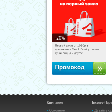
-20
%
Первый заказ от 1090р. в
10:19:57
Получили:
256
приложении TanukiFamily: роллы,
Россия
суши, пицца и другое
Промокод
Компания
Бизнес-Пар
Основное
Давайте сд