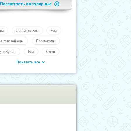
Посмотреть популярные
ца
Доставка еды
Еда
аз готовой еды
Промокоды
учиКупон
Еда
Суши
Показать все