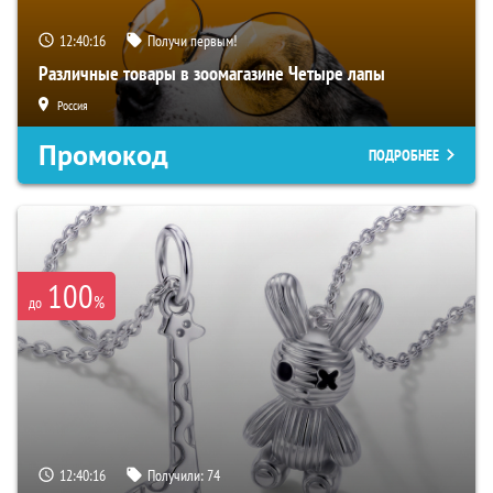
12:40:16
Получи первым!
Различные товары в зоомагазине Четыре лапы
Россия
Промокод
ПОДРОБНЕЕ
100
%
до
12:40:16
Получили:
74