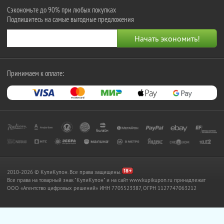
Сэкономьте до 90% при любых покупках
Подпишитесь на самые выгодные предложения
Принимаем к оплате:
2010-2026 © КупиКупон. Все права защищены.
Все права на товарный знак "КупиКупон" и на сайт www.kupikupon.ru принадлежат
OOO «Агентство цифровых решений» ИНН 7705523387, ОГРН 1127747063212