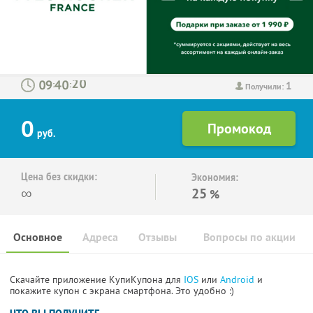
1
:
:
Получили:
0
руб.
Цена без скидки:
Экономия:
∞
25
%
Основное
Адреса
Отзывы
Вопросы по акции
Скачайте приложение КупиКупона для
IOS
или
Android
и
покажите купон с экрана смартфона. Это удобно :)