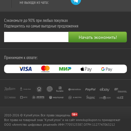
не выходя из чата:
Сэкономьте до 90% при любых покупках
Подпишитесь на самые выгодные предложения
Принимаем к оплате:
2010-2026 © КупиКупон. Все права защищены.
Все права на товарный знак "КупиКупон" и на сайт www.kupikupon.ru принадлежат
OOO «Агентство цифровых решений» ИНН 7705523387, ОГРН 1127747063212