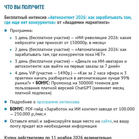
ЧТО ВЫ ПОЛУЧИТЕ
Бесплатный интенсив
«Автоконтент 2026: как зарабатывать там,
где еще нет конкурентов»
от «Академии маркетинга»
Программа:
1 день (бесплатное участие) — «ИИ-революция 2026: какие
нейросети уже приносят от 150000р. в месяц»
2 день (бесплатное участие) — «Автоматизация 2026: как
зарабатывать там, где конкурентов пока НЕТ»
3 день (бесплатное участие) — «Деньги на ИИ-аватарах и
автоконтенте: как выйти на первые заказы за 7 дней»
4 день ViP (участие — 1490р.) — «Как за 2 часа эфира и 3
практики начать разбираться в автоматизации лучше 99%
рынка?» +
БОНУС:
Промокод на 300000 токенов для
пользования платной версией ChatGPT (заменяет месяц
платной подписки)
Подробнее о
программе интенсива
БОНУС:
PDF-гайд «Заработок на ИИ контент-заводе от 100.000
— 250.000 р./мес.»
Оставьте email и зафиксируйте ваше место на
сайте
, на вашу
почту придет вся необходимая информация
Купон действителен по 11 ноября 2026 включительно