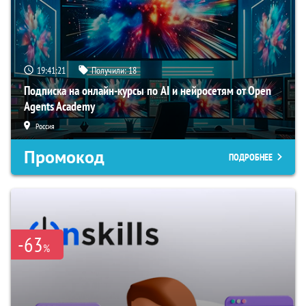
19:41:20
Получили:
18
Подписка на онлайн-курсы по AI и нейросетям от Open
Agents Academy
Россия
Промокод
ПОДРОБНЕЕ
-63
%