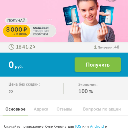
48
:
:
Получили:
0
руб.
Цена без скидки:
Экономия:
∞
100
%
Основное
Адреса
Отзывы
Вопросы по акции
Скачайте приложение КупиКупона для
IOS
или
Android
и