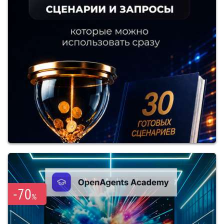
-70
%