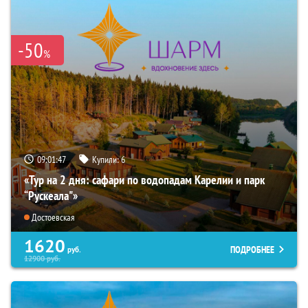
-50
%
09:01:46
Купили:
6
«Тур на 2 дня: сафари по водопадам Карелии и парк
“Рускеала"»
Достоевская
1620
ПОДРОБНЕЕ
руб.
12900
руб.