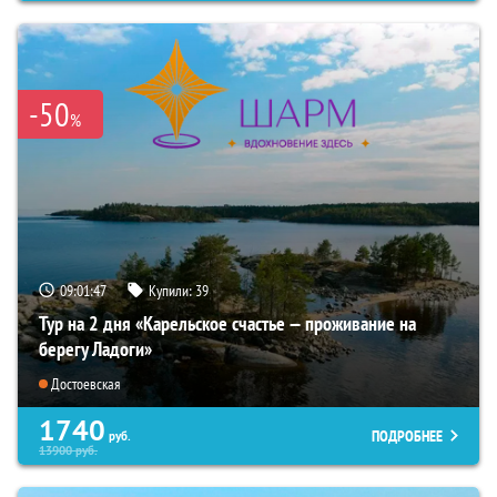
-50
%
09:01:46
Купили:
39
Тур на 2 дня «Карельское счастье — проживание на
берегу Ладоги»
Достоевская
1740
ПОДРОБНЕЕ
руб.
13900
руб.