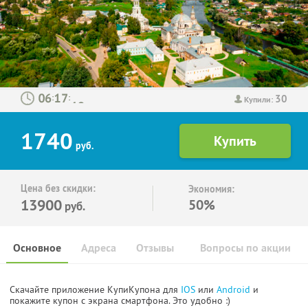
30
:
:
Купили:
1740
руб.
Цена без скидки:
Экономия:
13900
50%
руб.
Основное
Адреса
Отзывы
Вопросы по акции
Скачайте приложение КупиКупона для
IOS
или
Android
и
покажите купон с экрана смартфона. Это удобно :)