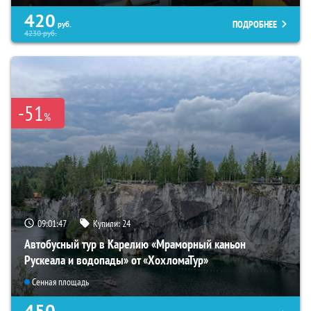
420
ПОДРОБНЕЕ
руб.
4230
руб.
-51
%
09:01:46
Купили:
24
Автобусный тур в Карелию «Мраморный каньон
Рускеала и водопады» от «ХохломаТур»
Сенная площадь
450