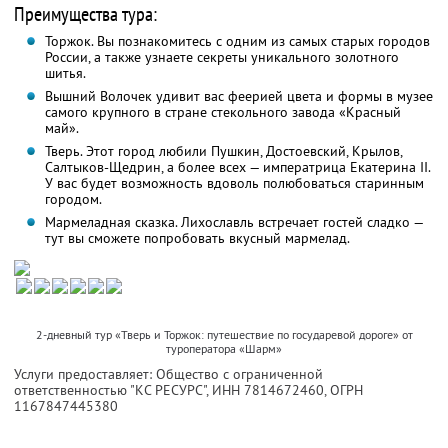
Преимущества тура:
Торжок. Вы познакомитесь с одним из самых старых городов
России, а также узнаете секреты уникального золотного
шитья.
Вышний Волочек удивит вас феерией цвета и формы в музее
самого крупного в стране стекольного завода «Красный
май».
Тверь. Этот город любили Пушкин, Достоевский, Крылов,
Салтыков-Щедрин, а более всех — императрица Екатерина II.
У вас будет возможность вдоволь полюбоваться старинным
городом.
Мармеладная сказка. Лихославль встречает гостей сладко —
тут вы сможете попробовать вкусный мармелад.
2-дневный тур «Тверь и Торжок: путешествие по государевой дороге» от
туроператора «Шарм»
Услуги предоставляет: Общество с ограниченной
ответственностью "КС РЕСУРС",
ИНН 7814672460
, ОГРН
1167847445380