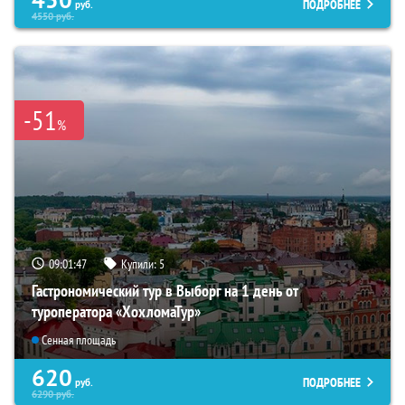
ПОДРОБНЕЕ
руб.
4550
руб.
-51
%
09:01:46
Купили:
5
Гастрономический тур в Выборг на 1 день от
туроператора «ХохломаТур»
Сенная площадь
620
ПОДРОБНЕЕ
руб.
6290
руб.