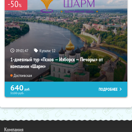
-50
%
09:01:46
Купили:
12
1-дневный тур «Псков — Изборск — Печоры» от
компании «Шарм»
Достоевская
640
ПОДРОБНЕЕ
руб.
5100
руб.
Компания