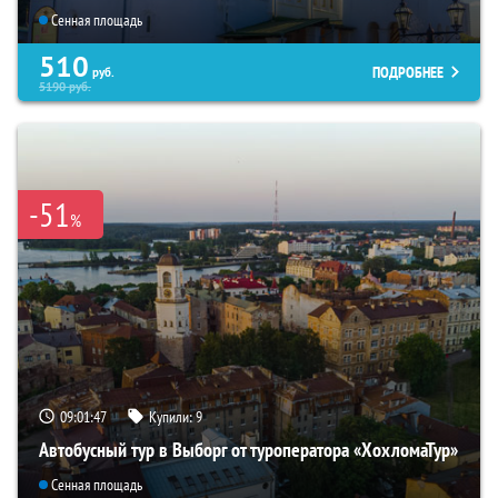
Сенная площадь
510
ПОДРОБНЕЕ
руб.
5190
руб.
-51
%
09:01:46
Купили:
9
Автобусный тур в Выборг от туроператора «ХохломаТур»
Сенная площадь