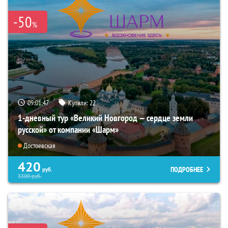
-50
%
09:01:46
Купили:
22
1-дневный тур «Великий Новгород — сердце земли
русской» от компании «Шарм»
Достоевская
420
ПОДРОБНЕЕ
руб.
3300
руб.