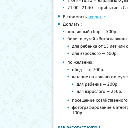
17.45–18.30 — Варлаамо-Хут
21.00–21.30 — прибытие в Сан
В стоимость
входит:
Доплаты:
топливный сбор — 500р.
билет в музей «Витославлицы
для ребенка от 15 лет или 
для взрослого — 300р.
по желанию:
обед — от 700р.
катание на лошадях в музе
для ребенка — 200р.
для взрослого — 250р.
посещение хозяйственного 
фотографирование в этног
100р.