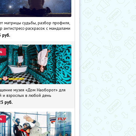
ет матрицы судьбы, разбор профиля,
р антистресс-раскрасок с мандалами
5
руб.
%
щение музея «Дом Наоборот» для
й и взрослых в любой день
25
руб.
%