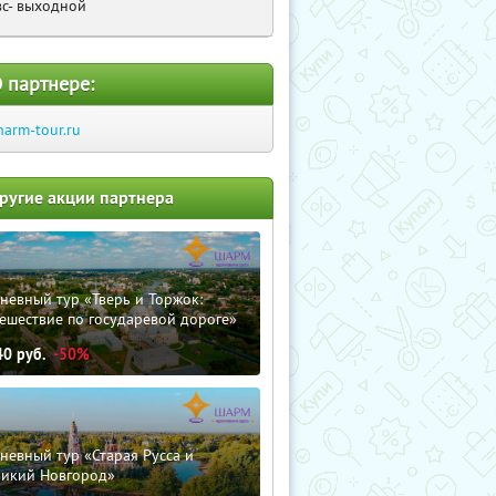
вс- выходной
 партнере:
harm-tour.ru
ругие акции партнера
невный тур «Тверь и Торжок:
ешествие по государевой дороге»
40
руб.
-50%
невный тур «Старая Русса и
ликий Новгород»