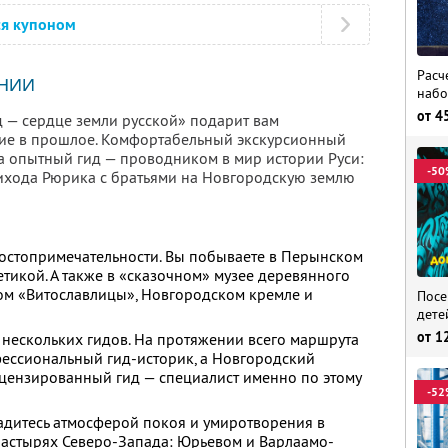
ся купоном
Расч
НИИ
набо
от
4
 — сердце земли русской» подарит вам
вие в прошлое. Комфортабельный экскурсионный
 а опытный гид — проводником в мир истории Руси:
-50
ихода Рюрика с братьями на Новгородскую землю
достопримечательности. Вы побываете в Перынском
етикой. А также в «сказочном» музее деревянного
ом «Витославлицы», Новгородском кремле и
Посе
дете
от
1
 нескольких гидов. На протяжении всего маршрута
фессиональный гид-историк, а Новгородский
цензированный гид — специалист именно по этому
-52
адитесь атмосферой покоя и умиротворения в
астырях Северо-Запада: Юрьевом и Варлаамо-