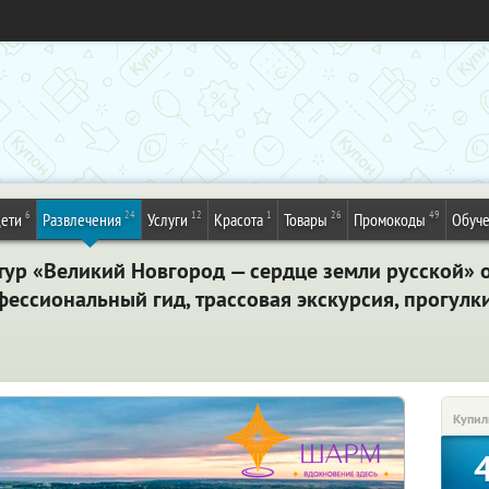
6
24
12
1
26
49
ети
Развлечения
Услуги
Красота
Товары
Промокоды
Обуч
тур «Великий Новгород — сердце земли русской» 
фессиональный гид, трассовая экскурсия, прогулк
Купил