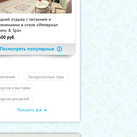
 дней отдыха с питанием и
лечениями в отеле «Империал
ness & Spa»
600
руб.
Посмотреть популярные
влечения
Экскурсионные туры
курсии и выставки
курсии для детей
Показать все
обусные экскурсии
ие экскурсии
Экскурсии
отое кольцо
Туры