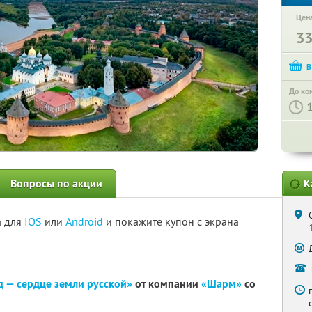
Цена
3
До ко
Вопросы по акции
К
а для
IOS
или
Android
и покажите купон с экрана
 — сердце земли русской»
от компании
«Шарм»
со