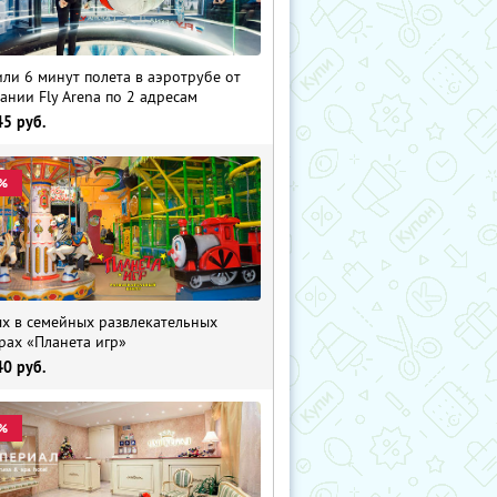
 или 6 минут полета в аэротрубе от
ании Fly Arena по 2 адресам
45
руб.
%
х в семейных развлекательных
рах «Планета игр»
40
руб.
%