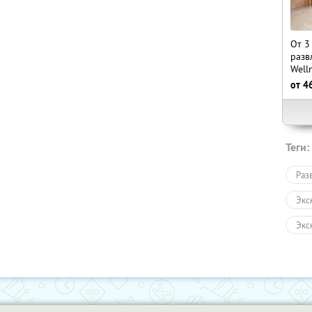
От 3
разв
Well
от
4
Теги:
Раз
Экс
Экс
Авт
Пеш
Зол