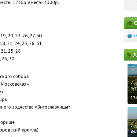
месте: 1230р. вместо 3300р.
О
 19, 20, 23, 26, 27, 30
c
 18, 21, 24, 25, 28, 31
, 21, 25, 28
Д
, 26, 30
нского собора
2-д
 «Московская»
пут
ит
17
ырь
нного зодчества «Витославлицы»
ворище
2-д
ородский кремль)
Ве