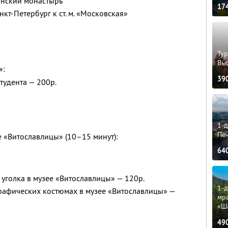
ынский монастырь
17
кт-Петербург к ст. м. «Московская»
Тур
Вы
»:
39
студента — 200р.
1-д
Пе
е «Витославлицы» (10–15 минут):
64
уголка в музее «Витославлицы» — 120р.
1-д
рафических костюмах в музее «Витославлицы» —
мр
«Ш
49