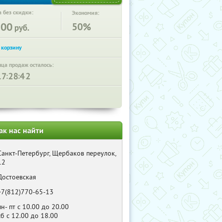
 без скидки:
Экономия:
300
50%
руб.
нца продаж осталось:
:
:
ак нас найти
Санкт-Петербург, Щербаков переулок,
12
Достоевская
+7(812)770-65-13
пн- пт с 10.00 до 20.00
сб с 12.00 до 18.00