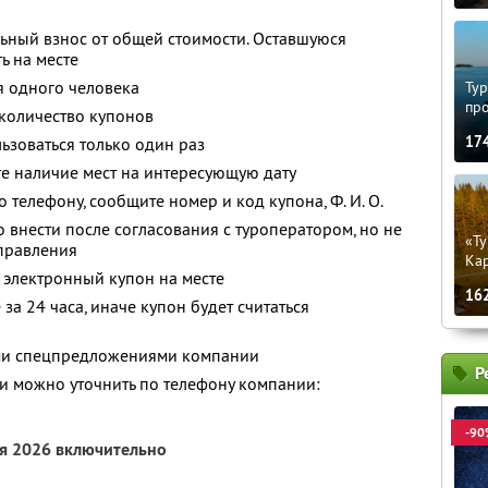
ьный взнос от общей стоимости. Оставшуюся
ь на месте
я одного человека
Тур
пр
количество купонов
17
зоваться только один раз
е наличие мест на интересующую дату
о телефону, сообщите номер и код купона,
Ф. И. О.
 внести после согласования с туроператором, но не
«Ту
тправления
Кар
 электронный купон на месте
16
за 24 часа, иначе купон будет считаться
ими спецпредложениями компании
Р
 можно уточнить по телефону компании:
-90
ря 2026 включительно