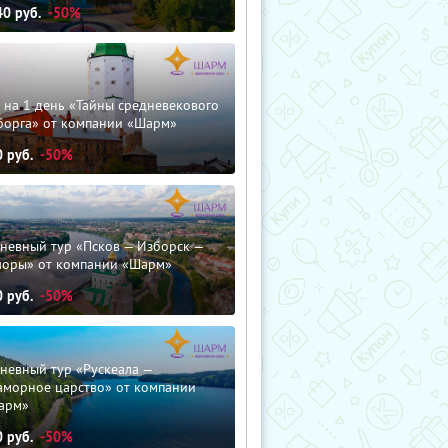
40
руб.
-50%
 на 1 день «Тайны средневекового
борга» от компании «Шарм»
0
руб.
-50%
невный тур «Псков — Изборск —
чоры» от компании «Шарм»
0
руб.
-50%
невный тур «Рускеала —
аморное царство» от компании
арм»
0
руб.
-50%