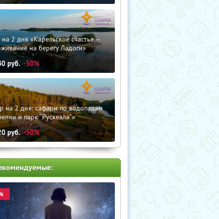
 на 2 дня «Карельское счастье —
оживание на берегу Ладоги»
40
руб.
-50%
р на 2 дня: сафари по водопадам
елии и парк “Рускеала"»
20
руб.
-50%
екомендуемые:
%