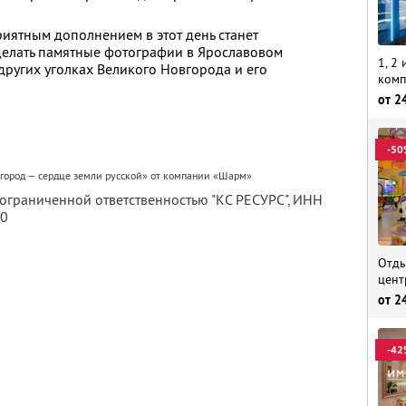
риятным дополнением в этот день станет
сделать памятные фотографии в Ярославовом
1, 2
других уголках Великого Новгорода и его
комп
от
2
-50
город — сердце земли русской» от компании «Шарм»
 ограниченной ответственностью "КС РЕСУРС",
ИНН
80
Отды
цент
от
2
-42