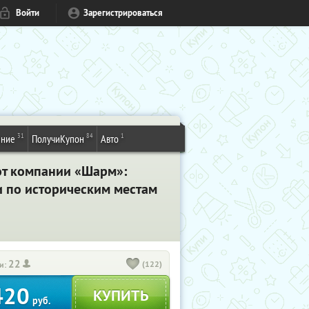
Войти
Зарегистрироваться
31
84
1
ение
ПолучиКупон
Авто
от компании «Шарм»:
и по историческим местам
22
(122)
и:
420
руб.