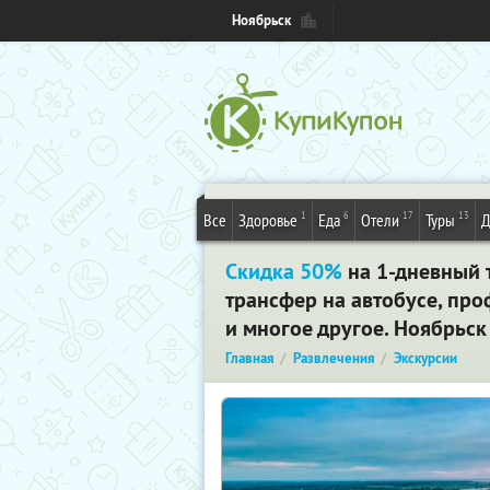
Ноябрьск
1
6
17
13
Все
Здоровье
Еда
Отели
Туры
Д
Скидка 50%
на 1-дневный 
трансфер на автобусе, про
и многое другое. Ноябрьск
Главная
Развлечения
Экскурсии