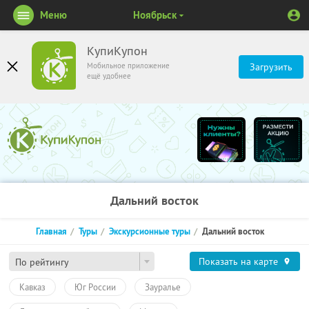
Меню
Ноябрьск
КупиКупон
Мобильное приложение
Загрузить
ещё удобнее
Дальний восток
Главная
Туры
Экскурсионные туры
Дальний восток
Показать на карте
По рейтингу
Кавказ
Юг России
Зауралье